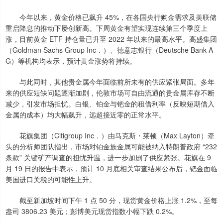
今年以来，黄金价格已飙升 45%，在各国央行购金需求及美联储
重启降息的推动下屡创新高。下周黄金有望实现连续第三个季度上
涨，目前黄金 ETF 持仓量已升至 2022 年以来的最高水平。高盛集团
（Goldman Sachs Group Inc．）、德意志银行（Deutsche Bank A
G）等机构均表示，预计黄金涨势将持续。
与此同时，其他贵金属今年面临前所未有的供应紧张局面。多年
来的供应短缺问题逐渐加剧，伦敦市场可自由流通的贵金属库存不断
减少，引发市场担忧。白银、铂金与钯金的租借利率（反映短期借入
金属的成本）均大幅飙升，远超接近零的正常水平。
花旗集团（Citigroup Inc．）由马克斯・莱顿（Max Layton）牵
头的分析师团队指出，市场对铂金族金属可能被纳入特朗普政府 “232
条款” 关键矿产调查的担忧升温，进一步加剧了供应紧张。花旗在 9
月 19 日的报告中表示，预计 10 月底相关审查结果公布后，钯金面临
美国进口关税的可能性上升。
截至新加坡时间下午 1 点 50 分，现货黄金价格上涨 1.2%，至每
盎司 3806.23 美元；彭博美元现货指数小幅下跌 0.2%。