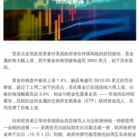
受美元走弱及投资者对美国政府潜在停摆风险的担忧推动，贵金
属价格大幅上涨，其中黄金价格突破每盎司 3800 美元，创下历史新
高。
黄金价格盘中最高上涨 1.4%，触及每盎司 3812.05 美元的历史
峰值，超过了上周二创下的高点，至此黄金已实现连续六周上涨。白
银价格涨幅最高达 2.4%，铂金与钯金也显著走高 —— 市场供应持续
紧张，且跟踪这些金属的交易所交易基金（ETF）获得资金流入，共
同支撑了价格上涨。
目前投资者正等待美国国会高层领导人与总统唐纳德・特朗普周
一会晤的进展 —— 若两党无法就短期支出法案达成一致，联邦政府资
金将于次日（10 月 1 日）到期。政府停摆可能导致包括周五非农就业