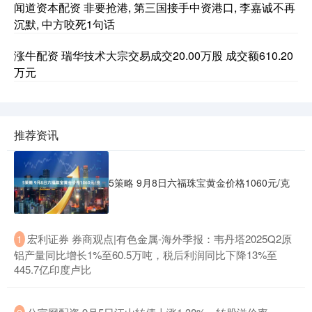
闻道资本配资 非要抢港, 第三国接手中资港口, 李嘉诚不再
沉默, 中方咬死1句话
涨牛配资 瑞华技术大宗交易成交20.00万股 成交额610.20
万元
推荐资讯
5策略 9月8日六福珠宝黄金价格1060元/克
​宏利证券 券商观点|有色金属-海外季报：韦丹塔2025Q2原
1
铝产量同比增长1%至60.5万吨，税后利润同比下降13%至
445.7亿印度卢比