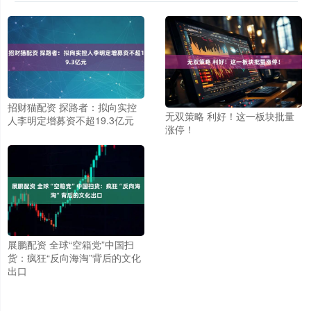
招财猫配资 探路者：拟向实控
无双策略 利好！这一板块批量
人李明定增募资不超19.3亿元
涨停！
展鹏配资 全球“空箱党”中国扫
货：疯狂“反向海淘”背后的文化
出口