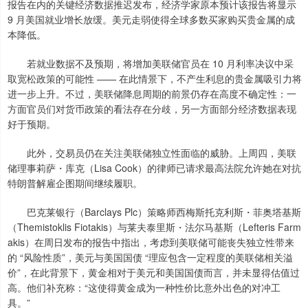
报告在内的关键经济数据推迟发布，经济学家原本预计该报告将显示
9 月美国就业增长放缓。美元走弱使得全球多数买家购买贵金属的成
本降低。
若就业数据不及预期，将增加美联储官员在 10 月利率决议中采
取宽松政策的可能性 —— 在此情景下，不产生利息的贵金属吸引力将
进一步上升。不过，美联储降息周期的前景仍存在高度不确定性：一
方面官员们对货币政策的看法存在分歧，另一方面部分经济数据表现
好于预期。
此外，交易员仍在关注美联储独立性面临的威胁。上周四，美联
储理事莉萨・库克（Lisa Cook）的律师已请求最高法院允许她在对抗
特朗普解雇企图期间继续履职。
巴克莱银行（Barclays Plc）策略师西梅斯托克利斯・菲奥塔基斯
（Themistoklis Fiotakis）与莱夫泰里斯・法尔马基斯（Lefteris Farm
akis）在周日发布的报告中指出，考虑到美联储可能丧失独立性带来
的 “风险性质”，美元与美国国债 “理应包含一定程度的美联储相关溢
价”，在此背景下，黄金相对于美元和美国国债而言，并未显得估值过
高。他们补充称：“这使得黄金成为一种性价比意外出色的对冲工
具。”