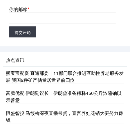
你的邮箱
*
提交评论
热点资讯
熊宝宝配资 直通部委｜11部门联合推进互助性养老服务发
展 我国9种矿产储量居世界前四位
富腾优配 伊朗副议长：伊朗曾准备稀释450公斤浓缩铀以
示善意
恒盛智投 马筱梅深夜直播带货，直言养娃花销大要努力赚
钱