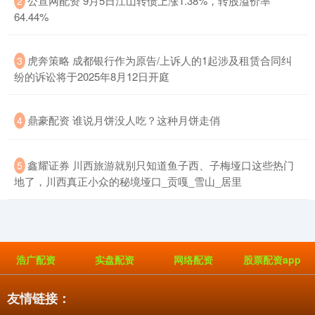
​公宣网配资 9月5日江山转债上涨1.38%，转股溢价率
2
64.44%
​虎奔策略 成都银行作为原告/上诉人的1起涉及租赁合同纠
3
纷的诉讼将于2025年8月12日开庭
​鼎豪配资 谁说月饼没人吃？这种月饼走俏
4
​鑫耀证券 川西旅游就别只知道鱼子西、子梅垭口这些热门
5
地了，川西真正小众的秘境垭口_贡嘎_雪山_居里
浩广配资
实盘配资
网络配资
股票配资app
友情链接：