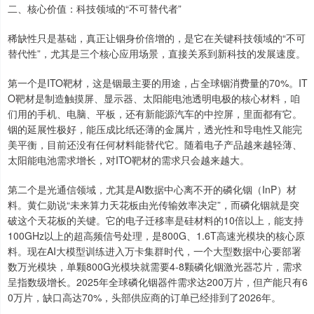
二、核心价值：科技领域的“不可替代者”
稀缺性只是基础，真正让铟身价倍增的，是它在关键科技领域的“不可
替代性”，尤其是三个核心应用场景，直接关系到新科技的发展速度。
第一个是ITO靶材，这是铟最主要的用途，占全球铟消费量的70%。IT
O靶材是制造触摸屏、显示器、太阳能电池透明电极的核心材料，咱
们用的手机、电脑、平板，还有新能源汽车的中控屏，里面都有它。
铟的延展性极好，能压成比纸还薄的金属片，透光性和导电性又能完
美平衡，目前还没有任何材料能替代它。随着电子产品越来越轻薄、
太阳能电池需求增长，对ITO靶材的需求只会越来越大。
第二个是光通信领域，尤其是AI数据中心离不开的磷化铟（InP）材
料。黄仁勋说“未来算力天花板由光传输效率决定”，而磷化铟就是突
破这个天花板的关键。它的电子迁移率是硅材料的10倍以上，能支持
100GHz以上的超高频信号处理，是800G、1.6T高速光模块的核心原
料。现在AI大模型训练进入万卡集群时代，一个大型数据中心要部署
数万光模块，单颗800G光模块就需要4-8颗磷化铟激光器芯片，需求
呈指数级增长。2025年全球磷化铟器件需求达200万片，但产能只有6
0万片，缺口高达70%，头部供应商的订单已经排到了2026年。