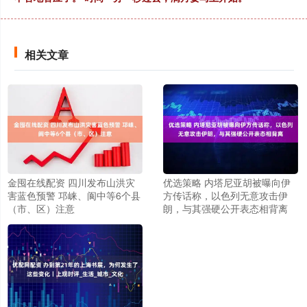
相关文章
金囤在线配资 四川发布山洪灾
优选策略 内塔尼亚胡被曝向伊
害蓝色预警 邛崃、阆中等6个县
方传话称，以色列无意攻击伊
（市、区）注意
朗，与其强硬公开表态相背离