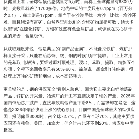
从储量上看，全球铟预估总储量才5万吨，而稀土全球储量有8800万
吨，光数量就差了1700多倍。地壳中铟的丰度只有0.1ppm（百万分
之0.1），稀土则是17ppm，相当于在沙漠里找一粒沙，比找一堆沙还
难。而且铟没有富矿，自然界里能找到的含铟矿物屈指可数，绝大多
数都“藏”在硫化锌矿、方铅矿这些有色金属矿里，就像藏在夹心饼干
里的果酱，含量极低。
从获取难度来说，铟是典型的“副产品金属”，不能像挖铁矿、煤矿那
样直接开采，只能在冶炼锌、锡、铜的时候“顺带”提取。工业上常用
的是萃取-电解法，要经过原料预处理、浸出、萃取、提取、精炼五个
步骤，全程下来回收率只有50%-60%。简单说，想拿到1吨纯铟，得
处理上万吨的矿渣和烟尘，成本高还耗力。
更关键的是，铟的供应完全“看别人脸色”。因为它主要来自锌冶炼副
产品，锌矿的开采量、冶炼厂的开工率直接决定了铟的产量。2025年
国内锌冶炼厂减产，直接导致精铟产量下滑8%，而需求却在暴涨，这
也是2026年铟价快速上涨的核心原因。目前中国是全球最大的铟供应
国，探明储量8000吨，占全球72.7%，产量占全球70%，其他主要供
应国还有秘鲁、美国、加拿大，但合计占比还不到20%，供应集中度
极高。