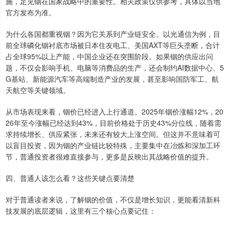
施，足见铟在国家战略中的重要性。相关政策仅供参考，具体以当地
官方发布为准。
为什么各国都重视铟？因为它关系到产业链安全。以光通信为例，目
前全球磷化铟衬底市场被日本住友电工、美国AXT等巨头垄断，合计
占全球95%以上产能，中国企业还在突围阶段。如果铟的供应出问
题，不仅会影响手机、电脑等消费品的生产，还会制约AI数据中心、5
G基站、新能源汽车等高端制造产业的发展，甚至影响国防军工、航
天航空等关键领域。
从市场表现来看，铟价已经进入上行通道。2025年铟价涨幅12%，20
26年至今涨幅已经达到43%，目前价格处于历史43%分位线，随着需
求持续增长、供应紧张，未来还有较大上涨空间。但这并不意味着可
以盲目投资，因为铟的产业链比较特殊，主要集中在冶炼和深加工环
节，普通投资者很难直接参与，更多是反映出其战略价值的提升。
四、普通人该怎么看？这些关键点要清楚
对于普通读者来说，了解铟的价值，不仅是增长知识，更能看清新科
技发展的底层逻辑，这里有三个核心点要记住：