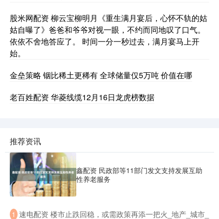
股米网配资 柳云宝柳明月《重生满月宴后，心怀不轨的姑
姑自曝了》爸爸和爷爷对视一眼，不约而同地叹了口气。
依依不舍地答应了。 时间一分一秒过去，满月宴马上开
始。
金垒策略 铟比稀土更稀有 全球储量仅5万吨 价值在哪
老百姓配资 华菱线缆12月16日龙虎榜数据
推荐资讯
鑫配资 民政部等11部门发文支持发展互助
性养老服务
​速电配资 楼市止跌回稳，或需政策再添一把火_地产_城市_
1