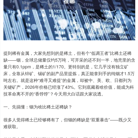
提到稀有金属，大家先想到的是稀土，但有个“低调王者”比稀土还稀
缺——铟，全球总储量仅约5万吨，可开采的还不到一半，地壳里的含
量只有0.1ppm，是稀土的1/170。更特别的是，它几乎没有独立矿
床，全靠从锌矿、锡矿的副产品里提炼，真正能拿到手的纯铟才1.5万
吨左右。就是这种“难寻又难提”的金属，却被中、美、欧、日都列为
关键矿产，2026年价格已经涨了43%。它到底藏着啥价值，能成为科
技革命离不开的“香饽饽”？今天用大白话跟大家说透。
一、先搞懂：铟为啥比稀土还稀缺？
很多人觉得稀土已经够稀有了，但铟的稀缺是“双重暴击”——既少又
难获取。