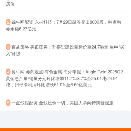
房价
​锦牛网配资 东材科技：7月29日融券卖出8000股，融资融
2
券余额6.27亿元
​百益策略 美银证券：升嘉里建设目标价至24.7港元 重申“买
3
入”评级
​翼牛网 券商观点|有色金属-海外季报：Anglo Gold 2025Q2
4
黄金总产量/销量分别环比增加11.7%/8.7%至25.01吨/24.91
吨，归母净利润环比增长51.0%至6.69亿美元
​一点钱程配资 金钱压倒一切，美国大学向特朗普屈服
5