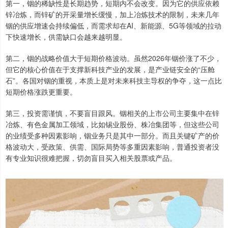
第一，铟的稀缺性是长期趋势，短期内不会改变。因为它的供应依赖
锌冶炼，而锌矿的开采量增长缓慢，加上冶炼技术的限制，未来几年
铟的供应增速会持续偏低，而需求却在AI、新能源、5G等领域的拉动
下快速增长，供需缺口会越来越明显。
第二，铟的战略价值大于短期价格波动。虽然2026年铟价涨了不少，
但它的核心价值在于支撑新科技产业的发展，是产业链安全的“压舱
石”。各国对铟的重视，本质上是对未来科技主导权的争夺，这一点比
短期价格涨跌更重要。
第三，投资需谨慎，不要盲目跟风。铟相关的上市公司主要集中在锌
冶炼、有色金属加工领域，比如锡业股份、株冶集团等，但这些公司
的业绩受多种因素影响，铟业务只是其中一部分。而且关键矿产的价
格波动大，受政策、供需、国际局势等多重因素影响，普通投资者没
有专业知识很难把握，切勿盲目买入相关股票或产品。