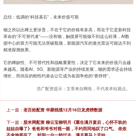
总结：低调的“科技基石”，未来价值可期
铟之所以比稀土更珍贵，不在于它的价格有多高，而在于它是新科技
革命的“不可替代者”——没有铟，触摸屏可能做不到这么轻薄，AI数
据中心的算力可能无法突破瓶颈，新能源汽车的激光雷达可能达不到
精准探测效果。
它的稀缺性、不可替代性和战略重要性，决定了它未来的价值只会越
来越高。随着AI、5G、新能源等产业的持续发展，铟的需求还会持续
增长，而供应的刚性约束会让它成为各国争抢的“香饽饽”。
浩广配资提示：文章来自网络，不代表本站观点。
上一篇：
老百姓配资 华菱线缆12月16日龙虎榜数据
下一篇：
股米网配资 柳云宝柳明月《重生满月宴后，心怀不轨的
姑姑自曝了》爸爸和爷爷对视一眼，不约而同地叹了口气。 依依
不舍地答应了。 时间一分一秒过去，满月宴马上开始。