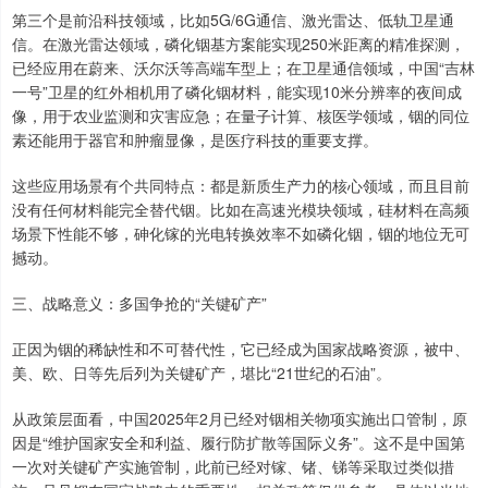
第三个是前沿科技领域，比如5G/6G通信、激光雷达、低轨卫星通
信。在激光雷达领域，磷化铟基方案能实现250米距离的精准探测，
已经应用在蔚来、沃尔沃等高端车型上；在卫星通信领域，中国“吉林
一号”卫星的红外相机用了磷化铟材料，能实现10米分辨率的夜间成
像，用于农业监测和灾害应急；在量子计算、核医学领域，铟的同位
素还能用于器官和肿瘤显像，是医疗科技的重要支撑。
这些应用场景有个共同特点：都是新质生产力的核心领域，而且目前
没有任何材料能完全替代铟。比如在高速光模块领域，硅材料在高频
场景下性能不够，砷化镓的光电转换效率不如磷化铟，铟的地位无可
撼动。
三、战略意义：多国争抢的“关键矿产”
正因为铟的稀缺性和不可替代性，它已经成为国家战略资源，被中、
美、欧、日等先后列为关键矿产，堪比“21世纪的石油”。
从政策层面看，中国2025年2月已经对铟相关物项实施出口管制，原
因是“维护国家安全和利益、履行防扩散等国际义务”。这不是中国第
一次对关键矿产实施管制，此前已经对镓、锗、锑等采取过类似措