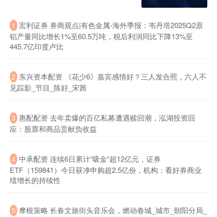
宏利证券 券商观点|有色金属-海外季报：韦丹塔2025Q2原
1
铝产量同比增长1%至60.5万吨，税后利润同比下降13%至
445.7亿印度卢比
东兴资本配资 《花少6》嘉宾感情好？三人发合照，六人不
2
见踪影_节目_陈好_宋茜
惠配配资 去年卖爆的百亿私募遭遇赎回潮，泓湖投资回
3
应：股票和商品贡献负收益
中承配资 连续6日累计“吸金”超12亿元，证券
4
ETF（159841）今日获净申购超2.5亿份，机构：看好券商业
绩增长的持续性
摩根策略 长春文旅街头音乐会，燃动春城_城市_朝阳分局_
5