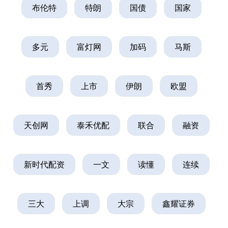
布伦特
特朗
国债
国家
多元
富灯网
加码
马斯
首秀
上市
伊朗
欧盟
天创网
泰禾优配
联合
融资
新时代配资
一文
读懂
连续
三大
上调
大宗
鑫耀证券