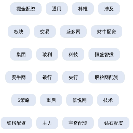
掘金配资
通用
补维
涉及
板块
交易
盛多网
财牛配资
集团
玻利
科技
恒盛智投
翼牛网
银行
央行
股粮网配资
5策略
重启
倍悦网
技术
钿楷配资
主力
宇奇配资
钻石配资