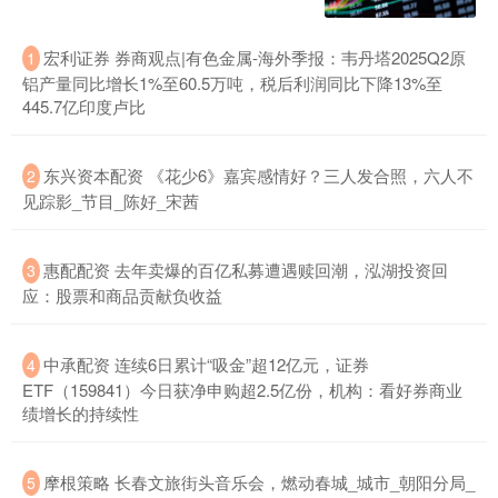
宏利证券 券商观点|有色金属-海外季报：韦丹塔2025Q2原
1
铝产量同比增长1%至60.5万吨，税后利润同比下降13%至
445.7亿印度卢比
东兴资本配资 《花少6》嘉宾感情好？三人发合照，六人不
2
见踪影_节目_陈好_宋茜
惠配配资 去年卖爆的百亿私募遭遇赎回潮，泓湖投资回
3
应：股票和商品贡献负收益
中承配资 连续6日累计“吸金”超12亿元，证券
4
ETF（159841）今日获净申购超2.5亿份，机构：看好券商业
绩增长的持续性
摩根策略 长春文旅街头音乐会，燃动春城_城市_朝阳分局_
5